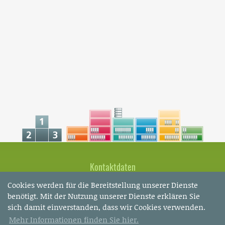
Kontaktdaten
Cookies werden für die Bereitstellung unserer Dienste
Fabio Turillo
benötigt. Mit der Nutzung unserer Dienste erklären Sie
Marcella Gurtner
sich damit einverstanden, dass wir Cookies verwenden.
Bachstrasse 8
CH-8280 Kreuzlingen
Mehr Informationen finden Sie hier.