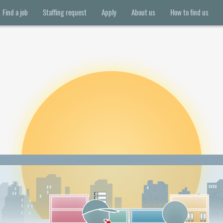
Find a job
Staffing request
Apply
About us
How to find us