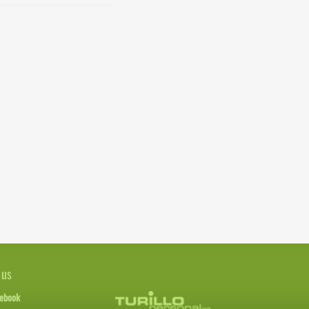
 us
ebook