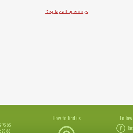
Display all openings
How to find us
Follow
72 75 85
Fac
2 75 88