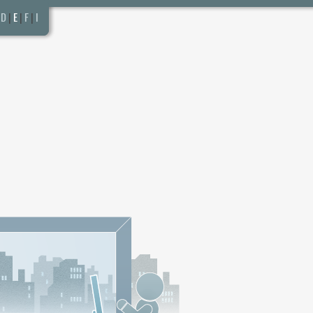
D
|
E
|
F
|
I