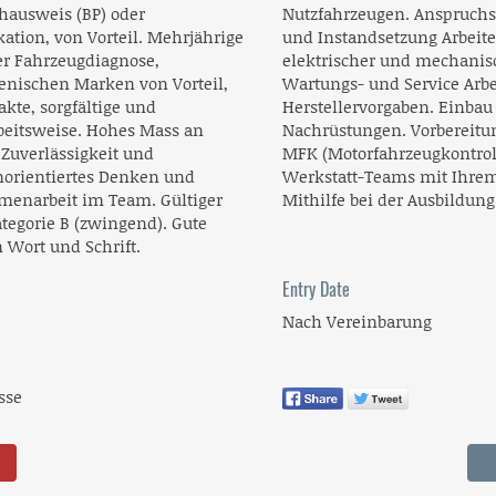
hausweis (BP) oder
Nutzfahrzeugen. Anspruchs
kation, von Vorteil. Mehrjährige
und Instandsetzung Arbeit
er Fahrzeugdiagnose,
elektrischer und mechanis
ienischen Marken von Vorteil,
Wartungs- und Service Arb
kte, sorgfältige und
Herstellervorgaben. Einbau
rbeitsweise. Hohes Mass an
Nachrüstungen. Vorbereitu
Zuverlässigkeit und
MFK (Motorfahrzeugkontroll
norientiertes Denken und
Werkstatt-Teams mit Ihre
menarbeit im Team. Gültiger
Mithilfe bei der Ausbildun
tegorie B (zwingend). Gute
 Wort und Schrift.
Entry Date
Nach Vereinbarung
sse