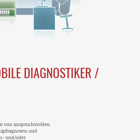
ILE DIAGNOSTIKER /
en von anspruchsvollen
eugdiagnosen und
n- und/oder