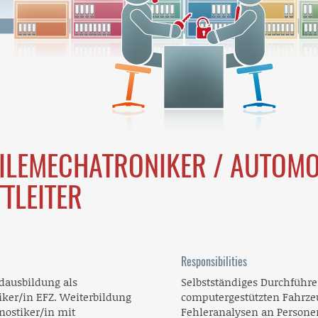
LEMECHATRONIKER / AUTOMOB
TLEITER
Responsibilities
dausbildung als
Selbstständiges Durchführ
ker/in EFZ. Weiterbildung
computergestützten Fahrz
nostiker/in mit
Fehleranalysen an Persone