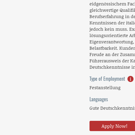
eidgenössischem Fac
gleichwertige Qualifi
Berufserfahrung in d
Kenntnissen der ital
jedoch kein muss. Exa
lösungsorientierte A
Eigenverantwortung, 
Belastbarkeit. Kunde
Freude an der Zusam
Führerausweis der Ka
Deutschkenntnisse in
Type of Employment
Festanstellung
Languages
Gute Deutschkenntni
Apply Now!