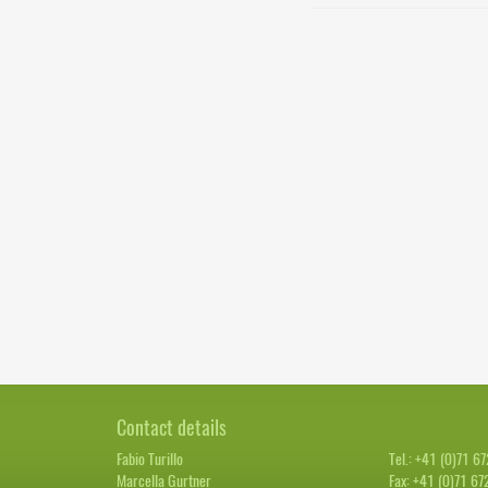
Contact details
Fabio Turillo
Tel.: +41 (0)71 6
Marcella Gurtner
Fax: +41 (0)71 67