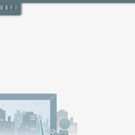
D
|
E
|
F
|
I