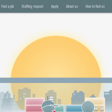
Find a job
Staffing request
Apply
About us
How to find us