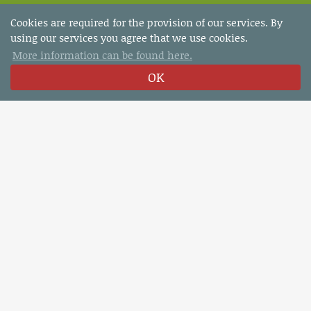
Marcella Gurtner
Cookies are required for the provision of our services. By
Bachstrasse 8
using our services you agree that we use cookies.
CH-8280 Kreuzlingen
More information can be found here.
OK
Tel.: +41 (0)71 672 75 85
Fax: +41 (0)71 672 75 88
E-Mail:
info@turillo-personal.ch
www.turillo-personal.ch
How to find us
Follow us
Facebook